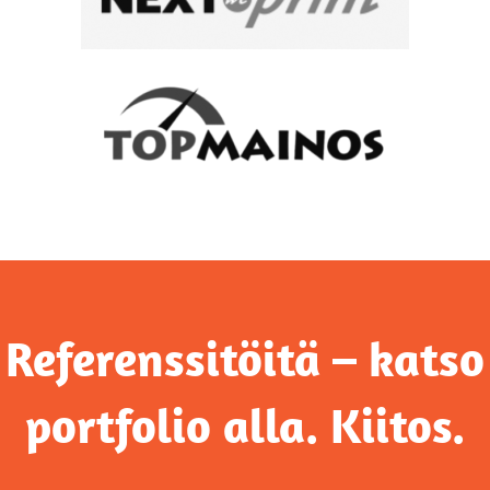
Referenssitöitä – katso
portfolio alla. Kiitos.